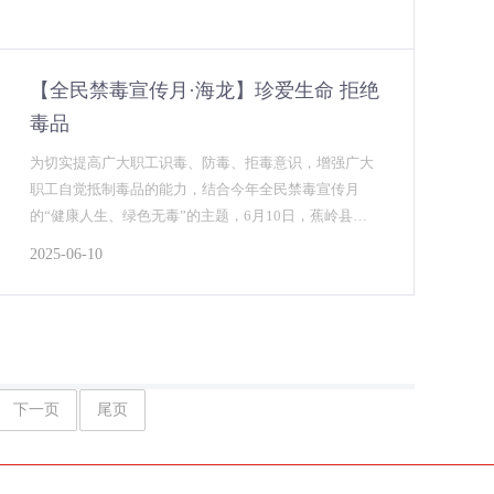
【全民禁毒宣传月·海龙】珍爱生命 拒绝
毒品
为切实提高广大职工识毒、防毒、拒毒意识，增强广大
职工自觉抵制毒品的能力，结合今年全民禁毒宣传月
的“健康人生、绿色无毒”的主题，6月10日，蕉岭县禁
毒办、蕉岭县公安局在海龙化工厂区开展“珍爱生命，拒
2025-06-10
绝毒品”为主题的禁毒宣传活动。...
下一页
尾页