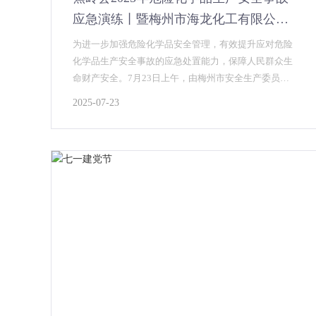
应急演练丨暨梅州市海龙化工有限公司
液氨泄漏综合应急演练
为进一步加强危险化学品安全管理，有效提升应对危险
化学品生产安全事故的应急处置能力，保障人民群众生
命财产安全。7月23日上午，由梅州市安全生产委员会
办公室指导，蕉岭县人民政府在梅州市海龙化工有限公
2025-07-23
司组织开展了“蕉岭县危险化学品生产安全事故应急演
练”，梅州市应急管理局、县府办、蕉岭县应急管理局及
相关县镇级各单位、观摩单位出席了此次活动。...