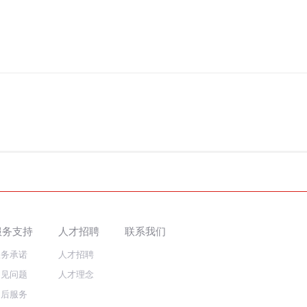
服务支持
人才招聘
联系我们
服务承诺
人才招聘
常见问题
人才理念
售后服务