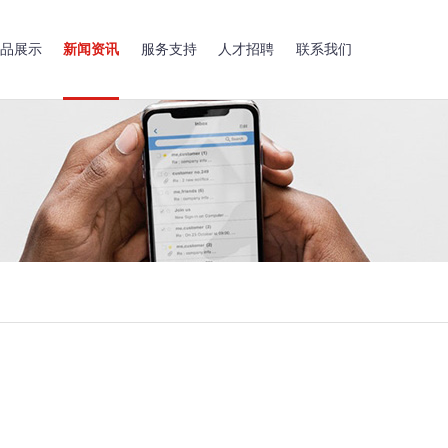
品展示
新闻资讯
服务支持
人才招聘
联系我们