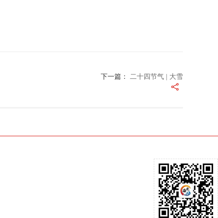
下一篇：
二十四节气 | 大雪