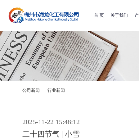
首 页
关于我们
产
公司新闻
行业新闻
2025-11-22 15:48:12
二十四节气 | 小雪