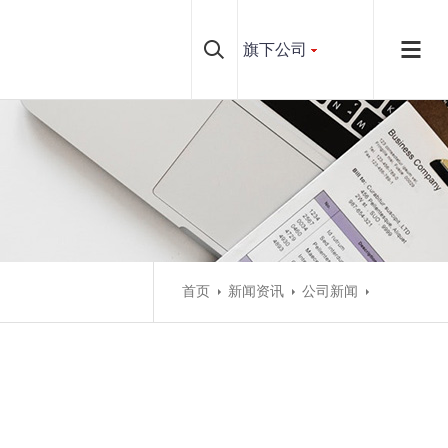
旗下公司
首页
新闻资讯
公司新闻