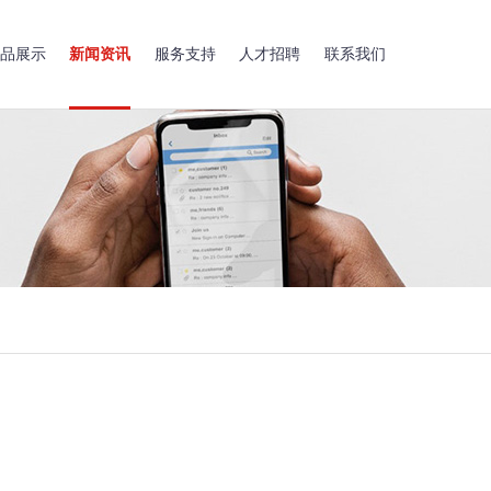
品展示
新闻资讯
服务支持
人才招聘
联系我们