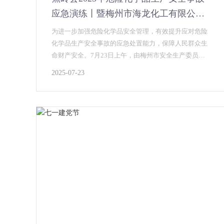
应急演练丨暨梅州市海龙化工有限公司
液氨泄漏综合应急演练
为进一步加强危险化学品安全管理，有效提升应对危险
化学品生产安全事故的应急处置能力，保障人民群众生
命财产安全。7月23日上午，由梅州市安全生产委员会
办公室指导，蕉岭县人民政府在梅州市海龙化工有限公
2025-07-23
司组织开展了“蕉岭县危险化学品生产安全事故应急演
练”，梅州市应急管理局、县府办、蕉岭县应急管理局及
相关县镇级各单位、观摩单位出席了此次活动。...