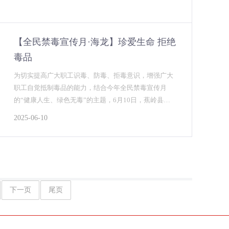
【全民禁毒宣传月·海龙】珍爱生命 拒绝
毒品
为切实提高广大职工识毒、防毒、拒毒意识，增强广大
职工自觉抵制毒品的能力，结合今年全民禁毒宣传月
的“健康人生、绿色无毒”的主题，6月10日，蕉岭县禁
毒办、蕉岭县公安局在海龙化工厂区开展“珍爱生命，拒
2025-06-10
绝毒品”为主题的禁毒宣传活动。...
下一页
尾页