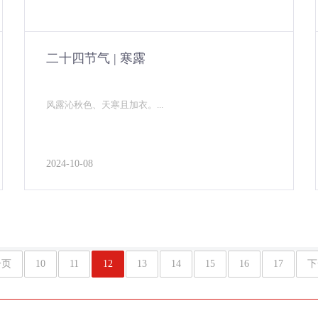
二十四节气 | 寒露
风露沁秋色、天寒且加衣。...
2024-10-08
一页
10
11
12
13
14
15
16
17
下