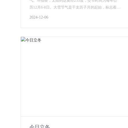
气。斗指癸，太阳到达黄经255度，交节时间为每年公
历12月6-8日。大雪节气是干支历子月的起始，标志着仲
冬时节正式开始。...
2024-12-06
今日立冬