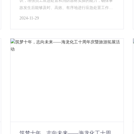
识，增强员工应急处置和消防器材实操的能力，确保事
故发生后能够及时、高效、有序地进行应急处置工作。
近日，海龙化工开展以“全民消防，生命至上”为主题的
2024-11-29
消防综合应急演练活动。...
筑梦十年，志向未来——海龙化工十周